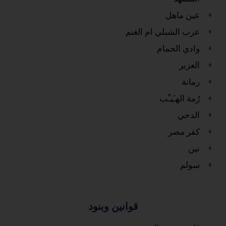
عين ماهل
عرب الشبلي ام الغنم
وادي الحمام
العزير
رمانة
رُمة الهـَيـْب
الدحي
كفر مصر
نين
سولم
قوانين وبنود