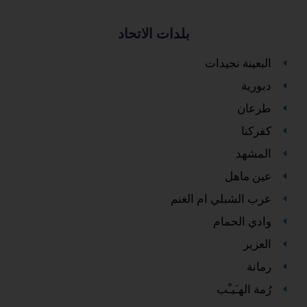
بلدات الاتحاد
البعينة نجيدات
دبورية
طرعان
كفركنا
المشهد
عين ماهل
عرب الشبلي ام الغنم
وادي الحمام
العزير
رمانة
رُمة الهـَيـْب