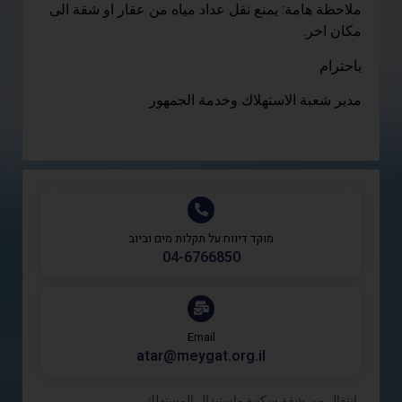
ملاحظة هامة: يمنع نقل عداد مياه من عقار او شقة الى
مكان اخر.
باحترام
مدير شعبة الاستهلاك وخدمة الجمهور
מוקד דיווח על תקלות מים וביוב
‎04-6766850
Email
atar@meygat.org.il
انتقال من شقة سكنية واستبدال المستهلك