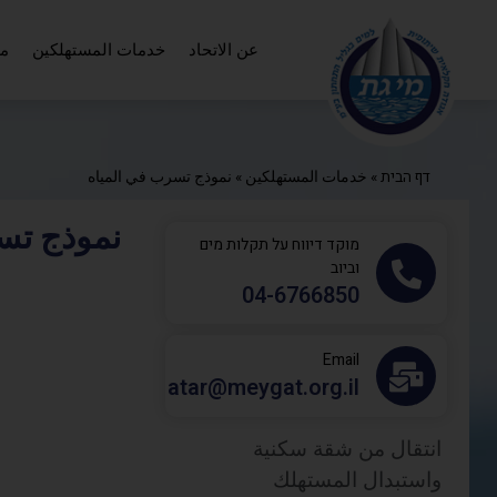
عن الاتحاد
خدمات المستهلكين
مع
דף הבית
»
خدمات المستهلكين
»
نموذج تسرب في المياه
نموذج تس
מוקד דיווח על תקלות מים
וביוב
‎04-6766850
Email
atar@meygat.org.il
انتقال من شقة سكنية
واستبدال المستهلك