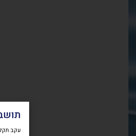
תושבי
עקב תקלת