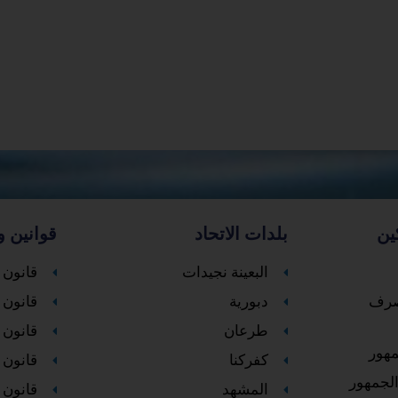
ين
بلدات الاتحاد
قوانين و
البعينة نجيدات
قانون 
لصرف
دبورية
قانون ا
طرعان
قانون 
مهور
كفركنا
قانون ا
لجمهور
المشهد
قانون 