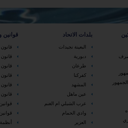
ين
بلدات الاتحاد
قوانين و
البعينة نجيدات
قانون 
لصرف
دبورية
قانون ا
طرعان
قانون 
مهور
كفركنا
قانون ا
لجمهور
المشهد
قانون 
عين ماهل
قانون 
عرب الشبلي ام الغنم
قوانين
ه
وادي الحمام
قوانين
ي
العزير
أنظمة 