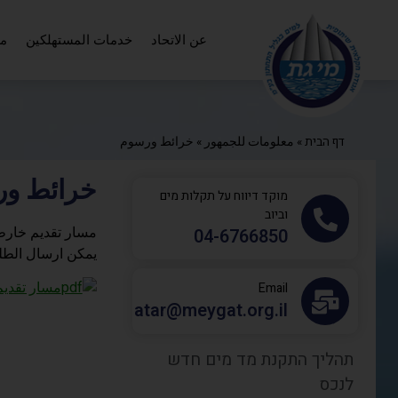
عن الاتحاد
خدمات المستهلكين
مع
דף הבית
»
معلومات للجمهور
»
خرائط ورسوم
خرائط و
מוקד דיווח על תקלות מים
וביוב
مسار تقديم خارطة
‎04-6766850
يمكن ارسال الطلبا
مسار تقديم
Email
atar@meygat.org.il
תהליך התקנת מד מים חדש
לנכס