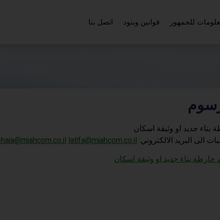
لومات للجمهور
قوانين وبنود
اتصل بنا
رسوم
 بناء جديد او وثيقة اسكان
ت الى البريد الالكتروني:
latifa@miahcom.co.il
haia@miahcom.co.il
 خارطة بناء جديد او وثيقة اسكان