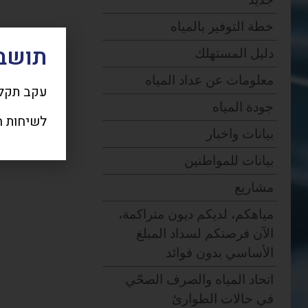
جديد
خطة التوفير بالمياه
תושבי
دليل المستهلك
معلومات عن عداد المياه
עקב תקלת
جودة المياه
לשיחות חרום
بيانات واخبار
بيانات للمواطنين
مشاريع
مياهكم، لديكم ديون متراكمة،
الآن فرصتكم لسداد المبلغ
الأساسي بدون فوائد
اتحاد المياه والصرف الصحّي
في حالات الطوارئ