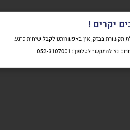
ם יקרים !
 תקשורת בבזק, אין באפשרותנו לקבל שיחות כרגע.
 נא להתקשר לטלפון : 052-3107001