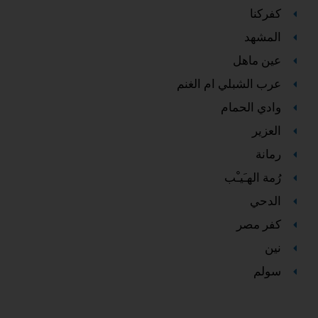
كفركنا
المشهد
عين ماهل
عرب الشبلي ام الغنم
وادي الحمام
العزير
رمانة
رُمة الهـَيـْب
الدحي
كفر مصر
نين
سولم