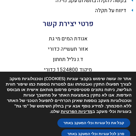
בקשה להקלה בתשלום עקב נזילה
דיווח על תקלה
פרטי יצירת קשר
אגודת המים מי גת
אזור תעשייה כדורי
​​ד.נ גליל תחתון
מיקוד 1524800 כדורי
אתר זה עושה שימוש בקבצי עוגיות (COOKIES) וטכנולוגיות מעקב
טלפון ‎04-6766850
לצורך תפעולו התקין ואבטחתו וגם למטרות נוספות כמו שיפור חווית
אימייל
atar@meygat.org.il
הגלישה, ניתוח נתונים סטטיסטיים פרסום מותאם אישית או מבוסס
העדפות. אנו לא נתקין באמצעות האתר על מחשבך עוגיות
וטכנולוגיות מעקב נוספות שאינן הכרחיים לתפעול הטכני של האתר
ללא הסכמתך. למידע נוסף אנא עיין בחלק השימוש של "מי גת"
בעוגיות וכלי מעקב ב
מדיניות הפרטיות
שלנו.
קבל את כל עוגיות וכלי המעקב באתר
סרב לכל עוגיות וכלי המעקב באתר