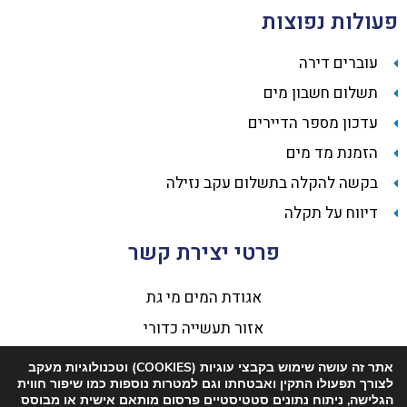
פעולות נפוצות
עוברים דירה
תשלום חשבון מים
עדכון מספר הדיירים
הזמנת מד מים
בקשה להקלה בתשלום עקב נזילה
דיווח על תקלה
פרטי יצירת קשר
אגודת המים מי גת
אזור תעשייה כדורי
​​ד.נ גליל תחתון
אתר זה עושה שימוש בקבצי עוגיות (COOKIES) וטכנולוגיות מעקב
לצורך תפעולו התקין ואבטחתו וגם למטרות נוספות כמו שיפור חווית
מיקוד 1524800 כדורי
הגלישה, ניתוח נתונים סטטיסטיים פרסום מותאם אישית או מבוסס